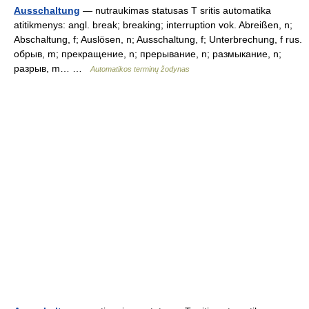
Ausschaltung
— nutraukimas statusas T sritis automatika
atitikmenys: angl. break; breaking; interruption vok. Abreißen, n;
Abschaltung, f; Auslösen, n; Ausschaltung, f; Unterbrechung, f rus.
обрыв, m; прекращение, n; прерывание, n; размыкание, n;
разрыв, m… …
Automatikos terminų žodynas